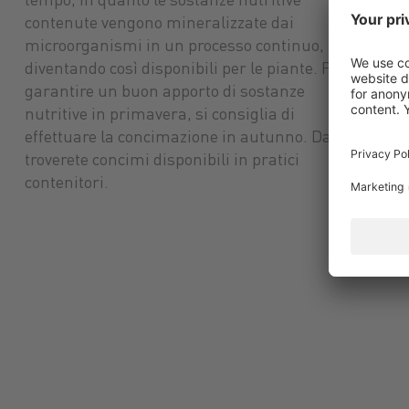
tempo, in quanto le sostanze nutritive
contenute vengono mineralizzate dai
microorganismi in un processo continuo,
diventando così disponibili per le piante. Per
garantire un buon apporto di sostanze
nutritive in primavera, si consiglia di
effettuare la concimazione in autunno. Da noi
troverete concimi disponibili in pratici
contenitori.