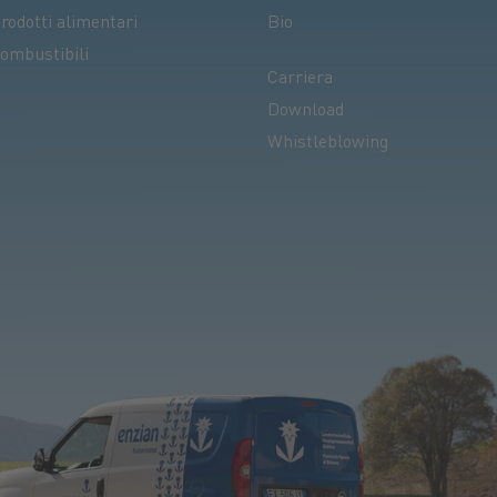
rodotti alimentari
Bio
ombustibili
Carriera
Download
Whistleblowing