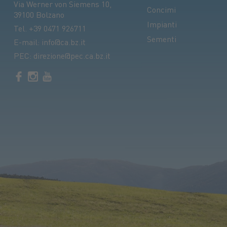
Via Werner von Siemens 10,
Concimi
39100 Bolzano
Impianti
Tel.
+39 0471 926711
Sementi
E-mail:
info@ca.bz.it
PEC:
direzione@pec.ca.bz.it