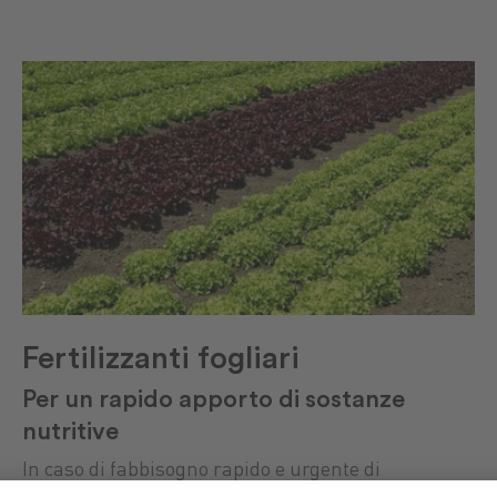
Fertilizzanti fogliari
Per un rapido apporto di sostanze
nutritive
In caso di fabbisogno rapido e urgente di