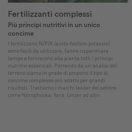
Fertilizzanti complessi
Più principi nutritivi in un unico
concime
I fertilizzanti N/P/K (azoto-fosforo-potassio)
sono facili da utilizzare, fanno risparmiare
tempo e forniscono alla pianta tutti i principi
nutritivi essenziali. Partendo da un'analisi del
terreno siamo in grado di proporvi il tipo di
concime complesso più adatto per grandi
risultati. Trattiamo i marchi leader del settore
come Nitrophoska, Yara, Linzer ed altri.
Mercato mac
Mangimi
Macchine nuove
tuttoGIARDINO
Protezione p
agricole
Assicurazioni