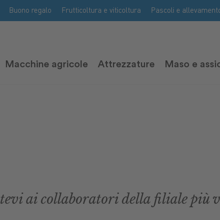
Buono regalo
Frutticoltura e viticoltura
Pascoli e allevament
Macchine agricole
Attrezzature
Maso e assi
vi ai collaboratori della filiale più v