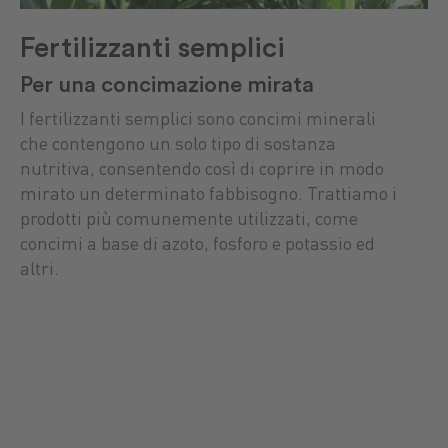
Fertilizzanti semplici
Per una concimazione mirata
I fertilizzanti semplici sono concimi minerali
che contengono un solo tipo di sostanza
nutritiva, consentendo così di coprire in modo
mirato un determinato fabbisogno. Trattiamo i
prodotti più comunemente utilizzati, come
concimi a base di azoto, fosforo e potassio ed
altri.
chine
iante
Concimi
Ricambi
Prodotti alimentari
Impia
Carb
Combu