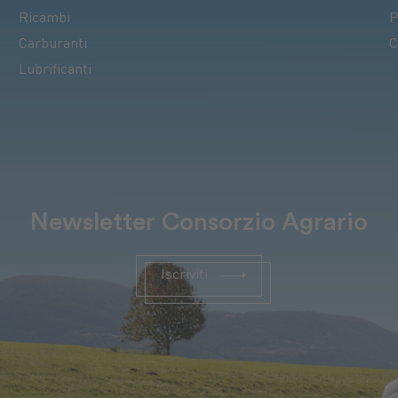
Ricambi
P
Carburanti
C
Lubrificanti
Newsletter Consorzio Agrario
Iscriviti