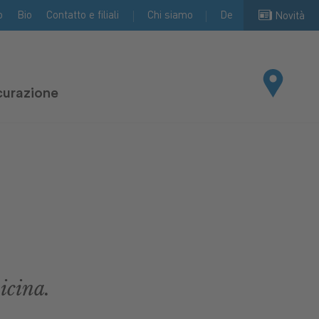
o
Bio
Contatto e filiali
Chi siamo
De
Novità
curazione
icina.