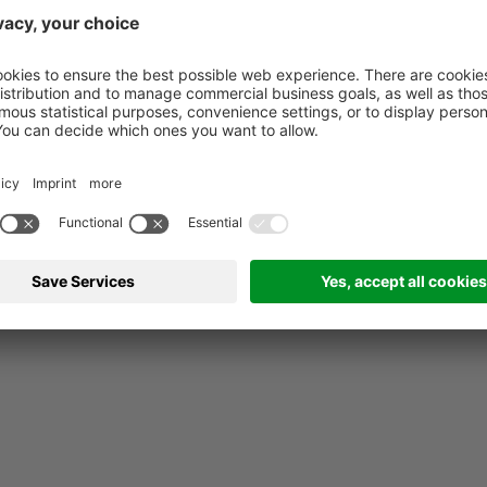
elementi nutritivi essenziali e di oligoelementi
si consiglia l'uso di fertilizzanti fogliari, che
consentono l'assunzione rapida e diretta
attraverso le parti verdi della pianta. Trattiamo
una vasta gamma di prodotti adatti per le
colture regionali.