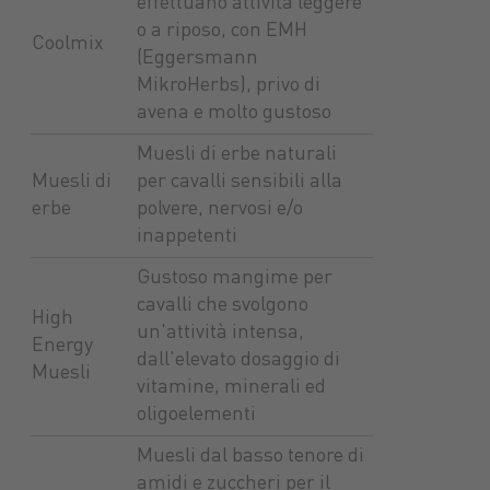
effettuano attività leggere
o a riposo, con EMH
Coolmix
(Eggersmann
MikroHerbs), privo di
avena e molto gustoso
Muesli di erbe naturali
Muesli di
per cavalli sensibili alla
erbe
polvere, nervosi e/o
inappetenti
Gustoso mangime per
cavalli che svolgono
High
un'attività intensa,
Energy
dall'elevato dosaggio di
Muesli
vitamine, minerali ed
oligoelementi
Muesli dal basso tenore di
amidi e zuccheri per il