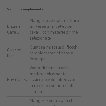
Macchine
Protezione
macchine
Mangimi complementari
Mangimi
nuove
piante
agricole
Concimi
Ricambi
Impianti
Carburanti
Sementi
Lubrifica
Prodotti
tuttoGIARDINO
Assicurazioni
alimentari
Combustibili
Mangime complementare
Enzian
universale in pellet per
Cavalli
cavalli con materie prime
selezionate
Gustosa miscela di fiocchi,
Quarter
complemento di base al
Fioc
foraggio
Wafer di fieno di erba
medica dolcemente
Hay Cubes
essiccato e depolverizzato,
arricchito con fiocchi di
cereali
Mangime per cavalli che