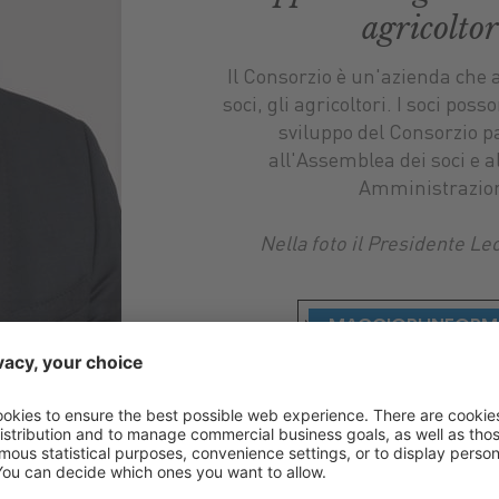
agricoltor
Il Consorzio è un'azienda che 
soci, gli agricoltori. I soci pos
sviluppo del Consorzio 
all'Assemblea dei soci e a
Amministrazio
Nella foto il Presidente Le
MAGGIORI INFORM