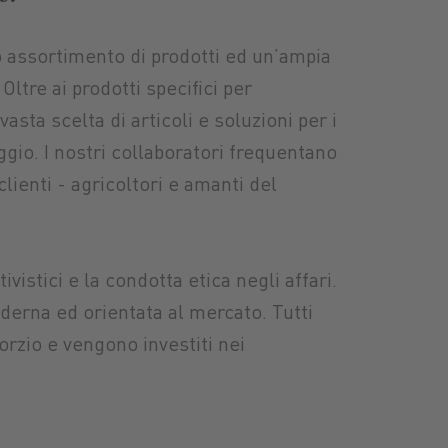
co assortimento di prodotti ed un’ampia
Oltre ai prodotti specifici per
vasta scelta di articoli e soluzioni per i
ggio. I nostri collaboratori frequentano
lienti - agricoltori e amanti del
vistici e la condotta etica negli affari.
erna ed orientata al mercato. Tutti
orzio e vengono investiti nei
chine
iante
Concimi
Ricambi
Prodotti alimentari
Impia
Carb
Combu