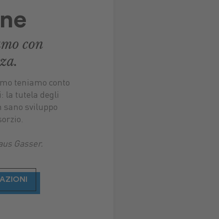
one
amo con
za.
iamo teniamo conto
 la tutela degli
un sano sviluppo
orzio.
laus Gasser.
AZIONI