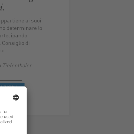
i.
appartiene ai suoi
sono determinare lo
partecipando
l Consiglio di
ne.
o Tiefenthaler.
AZIONI