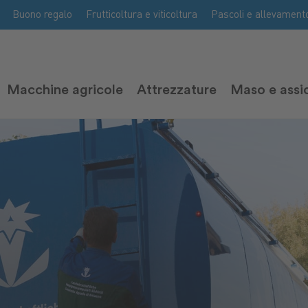
Buono regalo
Frutticoltura e viticoltura
Pascoli e allevament
Macchine agricole
Attrezzature
Maso e assi