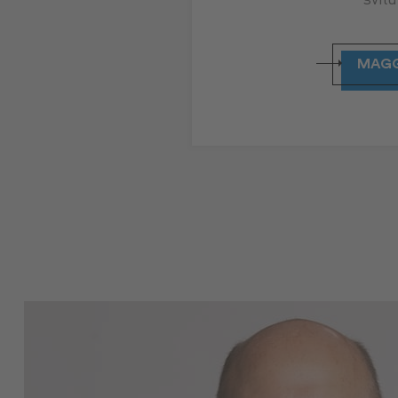
svil
MAGG