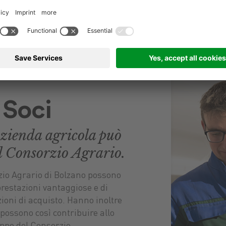
Soci
azienda agricola può
al Consorzio Agrario.
rzio Agrario di Bolzano possono
prestazioni vantaggiose e di
zioni di acquisto. Hanno inoltre
e possono così contribuire allo