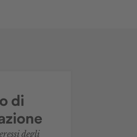
o di
azione
ressi degli