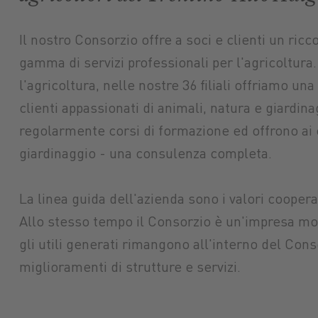
Il nostro Consorzio offre a soci e clienti un ric
gamma di servizi professionali per l'agricoltura. 
l'agricoltura, nelle nostre 36 filiali offriamo una 
clienti appassionati di animali, natura e giardina
regolarmente corsi di formazione ed offrono ai c
giardinaggio - una consulenza completa.
La linea guida dell'azienda sono i valori cooperati
Allo stesso tempo il Consorzio è un'impresa mod
gli utili generati rimangono all'interno del Cons
miglioramenti di strutture e servizi.
Mercato mac
Mangimi
Macchine nuove
tuttoGIARDINO
Protezione p
agricole
Assicurazioni