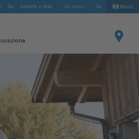
o
Bio
Contatto e filiali
Chi siamo
De
Novità
curazione