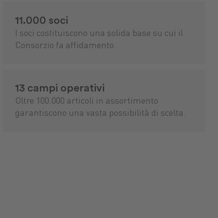
11.000 soci
I soci costituiscono una solida base su cui il
Consorzio fa affidamento.
13 campi operativi
Oltre 100.000 articoli in assortimento
garantiscono una vasta possibilità di scelta.
nti
uranti
stibili
Sementi
Lubrificanti