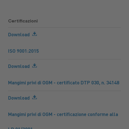
Macchine
Protezione
macchine
Mangimi
nuove
piante
agricole
Concimi
Ricambi
Impianti
Carburanti
Sementi
Lubrifica
Prodotti
Certificazioni
tuttoGIARDINO
Assicurazioni
alimentari
Combustibili
Download
ISO 9001:2015
Download
Mangimi privi di OGM - certificato DTP 030, n. 34148
Download
Mangimi privi di OGM - certificazione conforme alla