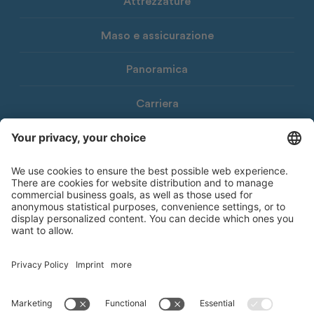
Attrezzature
Maso e assicurazione
Panoramica
Carriera
Download
Newsletter Consorzio Agrario
© 2026 Consorzio Agrario di Bolzano Società Cooperativa
Note legali
Privacy Policy
Dichiarazione di accessibilità
Whistleblowing
Informativa