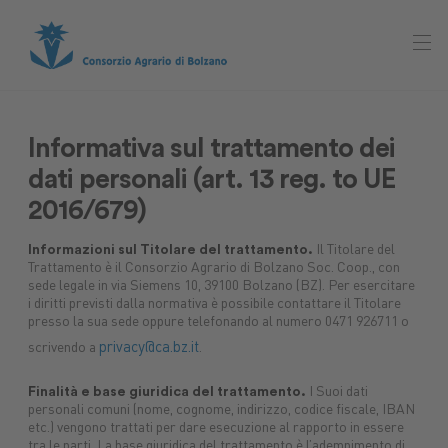
Informativa sul trattamento dei
dati personali (art. 13 reg. to UE
2016/679)
Informazioni sul Titolare del trattamento.
Il Titolare del
Trattamento è il Consorzio Agrario di Bolzano Soc. Coop., con
sede legale in via Siemens 10, 39100 Bolzano (BZ). Per esercitare
i diritti previsti dalla normativa è possibile contattare il Titolare
presso la sua sede oppure telefonando al numero 0471 926711 o
privacy@ca.bz.it
scrivendo a
.
Finalità e base giuridica del trattamento.
I Suoi dati
personali comuni (nome, cognome, indirizzo, codice fiscale, IBAN
etc.) vengono trattati per dare esecuzione al rapporto in essere
Mercato
tra le parti. La base giuridica del trattamento è l’adempimento di