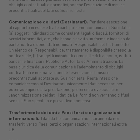
obblighi contrattuali e normativi, nonché l’esecuzione di misure
Macchine
Protezione
macchine
precontrattuali adottate su Sua richiesta.
Mangimi
nuove
piante
agricole
Concimi
Ricambi
Impianti
Carburanti
Sementi
Lubrifica
Prodotti
Comunicazione dei dati (Destinatari).
Per dare esecuzione
tuttoGIARDINO
Assicurazioni
alimentari
Combustibili
al rapporto in essere tra le parti potremo comunicare i Suoi dati a
(a) soggetti individuati come consulenti legali o fiscali, fornitori di
servizi informatici, etc., che hanno ricevuto un formale incarico da
parte nostra e sono stati nominati “Responsabili del trattamento”.
Un elenco dei Responsabili del trattamento è disponibile presso la
nostra sede; (b) soggetti individuati come ditte di trasporto, istituti
bancari e finanziari, Pubbliche Autorità ed Amministrazioni. La
base giuridica della comunicazione è l’adempimento di obblighi
contrattuali e normativi, nonché l’esecuzione di misure
precontrattuali adottate su Sua richiesta. Resta inteso che
comunicheremo ai Destinatari unicamente i dati necessari per
poter adempiere alla prestazione, preferendo ove possibile
l’anonimizzazione dei dati. I dati da Lei forniti non verranno diffusi
senza il Suo specifico e preventivo consenso.
Trasferimento dei dati a Paesi terzi o organizzazioni
internazionali.
I dati da Lei comunicati non saranno da noi
trasferiti verso Paesi terzi o organizzazioni internazionali extra
UE.