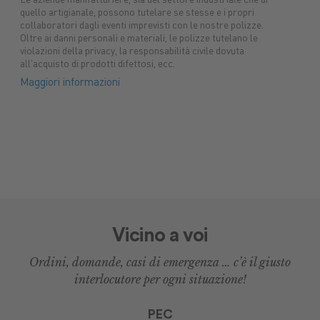
Le aziende manifatturiere, sia del settore industriale che di
quello artigianale, possono tutelare se stesse e i propri
collaboratori dagli eventi imprevisti con le nostre polizze.
Oltre ai danni personali e materiali, le polizze tutelano le
violazioni della privacy, la responsabilità civile dovuta
all'acquisto di prodotti difettosi, ecc.
Maggiori informazioni
Vicino a voi
Ordini, domande, casi di emergenza … c’è il giusto
interlocutore per ogni situazione!
PEC