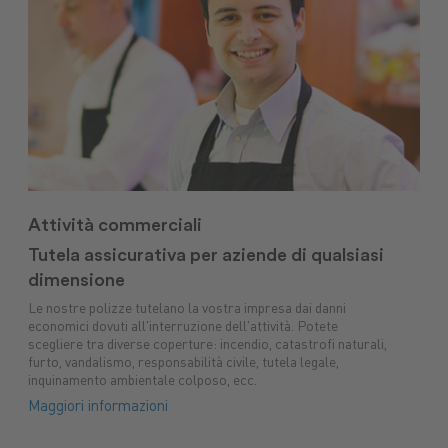
Macchine
Protezione
macchine
Mangimi
nuove
piante
agricole
Concimi
Ricambi
Impianti
Carburanti
Sementi
Lubrifica
Prodotti
tuttoGIARDINO
Assicurazioni
alimentari
Combustibili
Attività commerciali
Tutela assicurativa per aziende di qualsiasi
dimensione
Le nostre polizze tutelano la vostra impresa dai danni
economici dovuti all'interruzione dell'attività. Potete
scegliere tra diverse coperture: incendio, catastrofi naturali,
furto, vandalismo, responsabilità civile, tutela legale,
inquinamento ambientale colposo, ecc.
Maggiori informazioni