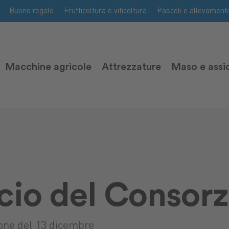
Buono regalo
Frutticoltura e viticoltura
Pascoli e allevament
Macchine agricole
Attrezzature
Maso e assi
io del Consorz
ione del 13 dicembre