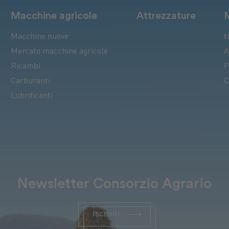
Macchine agricole
Attrezzature
Macchine nuove
t
Mercato macchine agricole
A
Ricambi
P
Carburanti
C
Lubrificanti
Newsletter Consorzio Agrario
Iscriviti