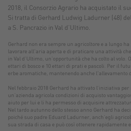
2018, il Consorzio Agrario ha acquistato il s
Si tratta di Gerhard Ludwig Ladurner (48) d
a S. Pancrazio in Val d’Ultimo.
Gerhard non era sempre un agricoltore e a lungo ha 
lavorare all'aria aperta e di praticare una attività c
in Val d’Ultimo, un’opportunità che ha colto al volo.
ettari di bosco e 10 ettari di prati e pascoli. Per il fu
erbe aromatiche, mantenendo anche l'allevamento dell
Nel febbraio 2018 Gerhard ha attivato l’iniziativa per 
un’azienda agricola condizioni di acquisto vantaggio
aiuto per lui e li ha permesso di acquisire attrezzatu
Nel tardo autunno dello stesso anno Gerhard ha deciso
poiché suo padre Eduard Ladurner, anch’egli agricoltore
sua strada di casa e può così ottenere rapidamente e