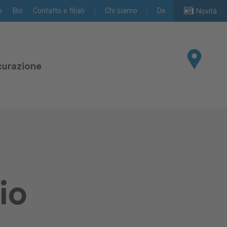
o
Bio
Contatto e filiali
Chi siamo
De
Novità
curazione
io