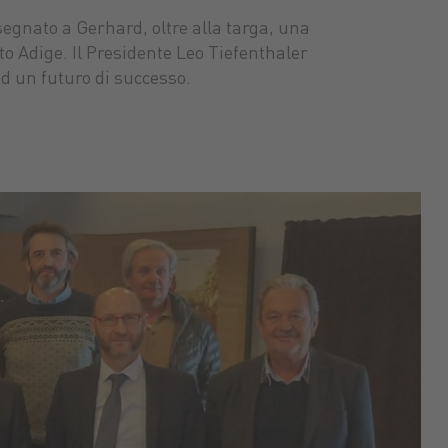
egnato a Gerhard, oltre alla targa, una
to Adige. Il Presidente Leo Tiefenthaler
ad un futuro di successo.
nti
uranti
stibili
Sementi
Lubrificanti