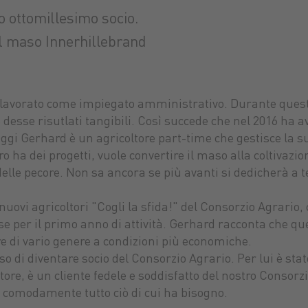
uo ottomillesimo socio.
el maso Innerhillebrand
lavorato come impiegato amministrativo. Durante questi
he desse risutlati tangibili. Così succede che nel 2016 ha
 Oggi Gerhard è un agricoltore part-time che gestisce la s
turo ha dei progetti, vuole convertire il maso alla coltivazio
e pecore. Non sa ancora se più avanti si dedicherà a te
nuovi agricoltori "Cogli la sfida!" del Consorzio Agrario, 
se per il primo anno di attività. Gerhard racconta che q
re di vario genere a condizioni più economiche.
 di diventare socio del Consorzio Agrario. Per lui è stat
, è un cliente fedele e soddisfatto del nostro Consorzio. I
 comodamente tutto ciò di cui ha bisogno.