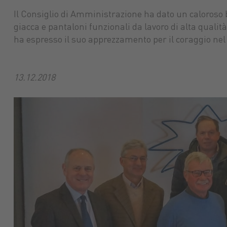
Il Consiglio di Amministrazione ha dato un caloroso 
giacca e pantaloni funzionali da lavoro di alta qualit
ha espresso il suo apprezzamento per il coraggio nel r
13.12.2018
Mercato mac
Mangimi
Macchine nuove
tuttoGIARDINO
Protezione p
agricole
Assicurazioni