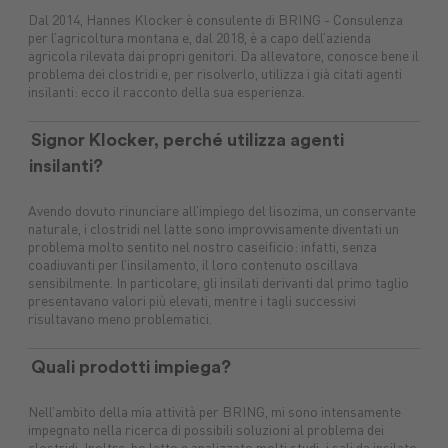
Macchine
Protezione
macchine
Dal 2014, Hannes Klocker è consulente di BRING - Consulenza
per l’agricoltura montana e, dal 2018, è a capo dell’azienda
Mangimi
nuove
piante
agricole
Concimi
Ricambi
Impianti
Carburanti
Sementi
Lubrifica
Prodotti
agricola rilevata dai propri genitori. Da allevatore, conosce bene il
problema dei clostridi e, per risolverlo, utilizza i già citati agenti
tuttoGIARDINO
Assicurazioni
alimentari
Combustibili
insilanti: ecco il racconto della sua esperienza.
Signor Klocker, perché utilizza agenti
insilanti?
Avendo dovuto rinunciare all’impiego del lisozima, un conservante
naturale, i clostridi nel latte sono improvvisamente diventati un
problema molto sentito nel nostro caseificio: infatti, senza
coadiuvanti per l’insilamento, il loro contenuto oscillava
sensibilmente. In particolare, gli insilati derivanti dal primo taglio
presentavano valori più elevati, mentre i tagli successivi
risultavano meno problematici.
Quali prodotti impiega?
Nell’ambito della mia attività per BRING, mi sono intensamente
impegnato nella ricerca di possibili soluzioni al problema dei