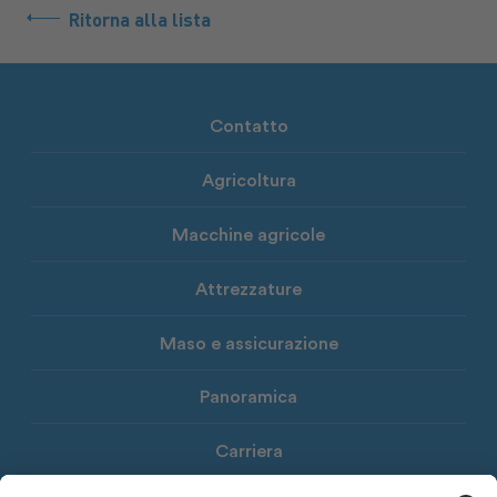
Ritorna alla lista
Contatto
Agricoltura
Macchine agricole
Attrezzature
Maso e assicurazione
Panoramica
Carriera