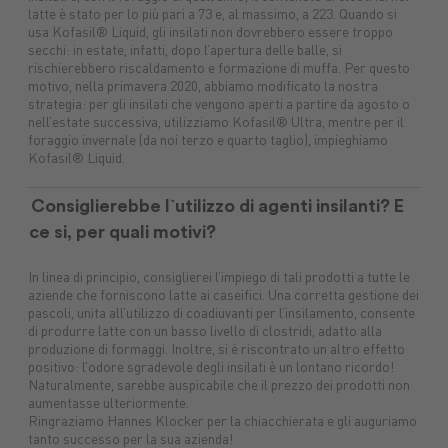
latte è stato per lo più pari a 73 e, al massimo, a 223. Quando si
usa Kofasil® Liquid, gli insilati non dovrebbero essere troppo
secchi: in estate, infatti, dopo l’apertura delle balle, si
rischierebbero riscaldamento e formazione di muffa. Per questo
motivo, nella primavera 2020, abbiamo modificato la nostra
strategia: per gli insilati che vengono aperti a partire da agosto o
nell’estate successiva, utilizziamo Kofasil® Ultra, mentre per il
foraggio invernale (da noi terzo e quarto taglio), impieghiamo
Kofasil® Liquid.
Consiglierebbe l`utilizzo di agenti insilanti? E
ce si, per quali motivi?
In linea di principio, consiglierei l’impiego di tali prodotti a tutte le
aziende che forniscono latte ai caseifici. Una corretta gestione dei
pascoli, unita all’utilizzo di coadiuvanti per l’insilamento, consente
di produrre latte con un basso livello di clostridi, adatto alla
produzione di formaggi. Inoltre, si è riscontrato un altro effetto
positivo: l’odore sgradevole degli insilati è un lontano ricordo!
Naturalmente, sarebbe auspicabile che il prezzo dei prodotti non
aumentasse ulteriormente.
Ringraziamo Hannes Klocker per la chiacchierata e gli auguriamo
tanto successo per la sua azienda!