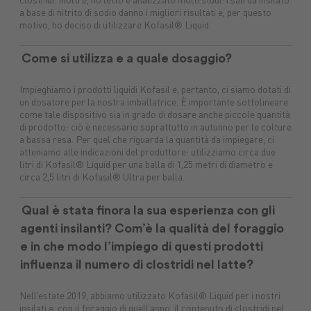
clostridi. Inoltre, ho letto e analizzato molti studi: i sali da insilato
a base di nitrito di sodio danno i migliori risultati e, per questo
motivo, ho deciso di utilizzare Kofasil® Liquid.
Come si utilizza e a quale dosaggio?
Impieghiamo i prodotti liquidi Kofasil e, pertanto, ci siamo dotati di
un dosatore per la nostra imballatrice. È importante sottolineare
come tale dispositivo sia in grado di dosare anche piccole quantità
di prodotto: ciò è necessario soprattutto in autunno per le colture
a bassa resa. Per quel che riguarda la quantità da impiegare, ci
atteniamo alle indicazioni del produttore: utilizziamo circa due
litri di Kofasil® Liquid per una balla di 1,25 metri di diametro e
circa 2,5 litri di Kofasil® Ultra per balla.
Qual è stata finora la sua esperienza con gli
agenti insilanti? Com’è la qualità del foraggio
e in che modo l’impiego di questi prodotti
influenza il numero di clostridi nel latte?
Nell’estate 2019, abbiamo utilizzato Kofasil® Liquid per i nostri
insilati e, con il foraggio di quell’anno, il contenuto di clostridi nel