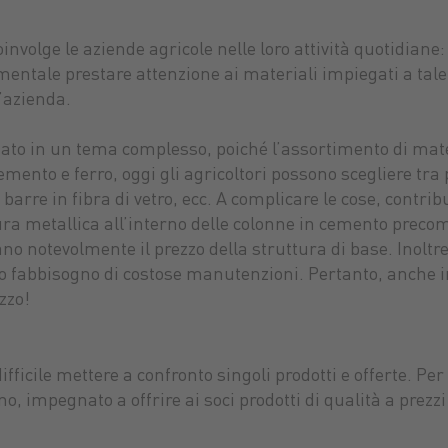
involge le aziende agricole nelle loro attività quotidiane:
damentale prestare attenzione ai materiali impiegati a tal
l’azienda.
ato in un tema complesso, poiché l’assortimento di mate
nto e ferro, oggi gli agricoltori possono scegliere tra p
barre in fibra di vetro, ecc. A complicare le cose, contri
atura metallica all’interno delle colonne in cemento preco
no notevolmente il prezzo della struttura di base. Inoltre
uo fabbisogno di costose manutenzioni. Pertanto, anche in
zzo!
fficile mettere a confronto singoli prodotti e offerte. P
, impegnato a offrire ai soci prodotti di qualità a prezzi 