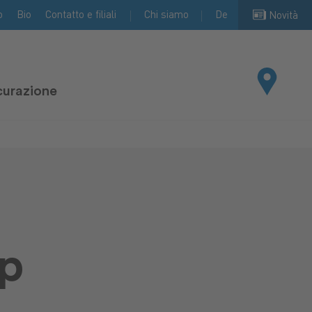
o
Bio
Contatto e filiali
Chi siamo
De
Novità
curazione
op