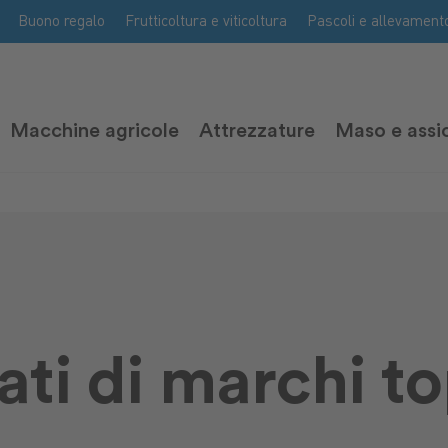
Buono regalo
Frutticoltura e viticoltura
Pascoli e allevament
Macchine agricole
Attrezzature
Maso e assi
ati di marchi t