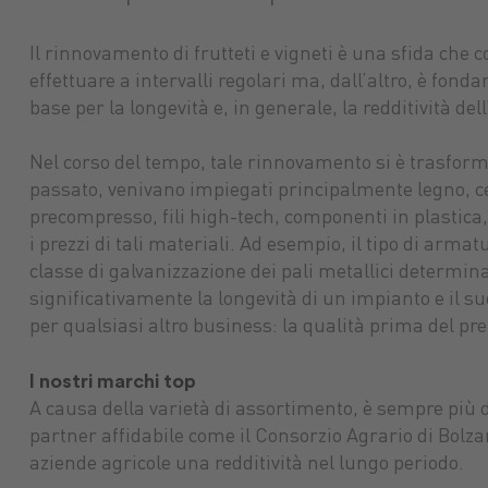
Il rinnovamento di frutteti e vigneti è una sfida che co
effettuare a intervalli regolari ma, dall’altro, è fon
base per la longevità e, in generale, la redditività del
Nel corso del tempo, tale rinnovamento si è trasform
passato, venivano impiegati principalmente legno, ceme
precompresso, fili high-tech, componenti in plastica, 
i prezzi di tali materiali. Ad esempio, il tipo di arm
classe di galvanizzazione dei pali metallici determina
significativamente la longevità di un impianto e il s
per qualsiasi altro business: la qualità prima del pre
I nostri marchi top
A causa della varietà di assortimento, è sempre più di
partner affidabile come il Consorzio Agrario di Bolzano
aziende agricole una redditività nel lungo periodo.