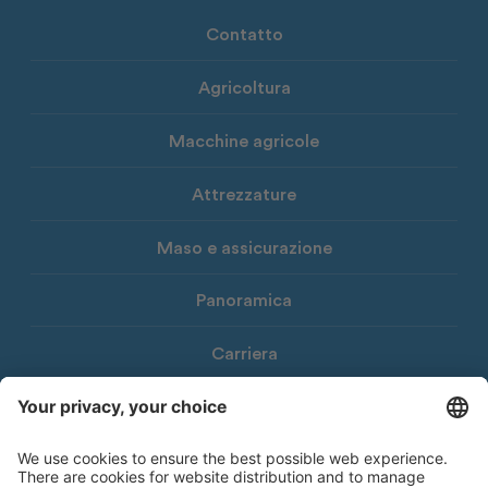
Contatto
Agricoltura
Macchine agricole
Attrezzature
Maso e assicurazione
Panoramica
Carriera
Download
Newsletter Consorzio Agrario