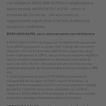
con infaldatore BOSS 2000 ALPIN e il ranghinatore a
Macchine
Protezione
macchine
nastro frontale MERGENTO F ALPIN - offerti in
Mangimi
nuove
piante
agricole
Concimi
Ricambi
Impianti
Carburanti
Sementi
Lubrifica
Prodotti
esclusiva dal Consorzio - che assicurano un
tuttoGIARDINO
Assicurazioni
alimentari
Combustibili
miglioramento significativo in termini di efficienza,
sicurezza e rendimento.
BOSS 2000 ALPIN, carro autocaricante con infaldatore
Il BOSS 2000 ALPIN si distingue con caratteristiche pensate per
le eccellenti prestazioni su pendii ripidi. Il design del caricatore
ribassato offre un’eccezionale stabilità ed è supportato da un
ampio scartamento di 2,09 m, che garantisce il massimo equilibrio.
Questo modello è disponibile in tre dimensioni, con volumi di
carico da 13,5 a 18,7 m³, che assicurano una raccolta precisa,
grazie all’ampio pick-up con una larghezza di raccolta pari a 1800
mm.
Il nuovo dispositivo di carico SUPERMATIC è sinonimo di
salvaguardia del foraggio con bassi requisiti di potenza. La
capacità di funzionamento a 40 CV e un’ampia gamma di comandi -
dal BASIC CONTROL ai terminali compatibili con ISOBUS -
rendono il BOSS 2000 ALPIN un esempio di efficienza e facilità
d’uso che si distingue chiaramente dalla concorrenza.