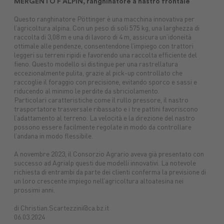
MERGENTO F ALPIN, ranghinatore a nastro frontale
Questo ranghinatore Pöttinger è una macchina innovativa per
l’agricoltura alpina. Con un peso di soli 575 kg, una larghezza di
raccolta di 3,08 m e una di lavoro di 4 m, assicura un’idoneità
ottimale alle pendenze, consentendone l’impiego con trattori
leggeri su terreni ripidi e favorendo una raccolta efficiente del
fieno. Questo modello si distingue per una rastrellatura
eccezionalmente pulita, grazie al pick-up controllato che
raccoglie il foraggio con precisione, evitando sporco e sassi e
riducendo al minimo le perdite da sbriciolamento.
Particolari caratteristiche come il rullo pressore, il nastro
trasportatore trasversale ribassato e i tre pattini favoriscono
l’adattamento al terreno. La velocità e la direzione del nastro
possono essere facilmente regolate in modo da controllare
l’andana in modo flessibile.
A novembre 2023, il Consorzio Agrario aveva già presentato con
successo ad Agrialp questi due modelli innovativi. La notevole
richiesta di entrambi da parte dei clienti conferma la previsione di
un loro crescente impiego nell’agricoltura altoatesina nei
prossimi anni.
di Christian.Scartezzini@ca.bz.it
06.03.2024