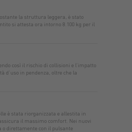
ostante la struttura leggera, è stato
ito si attesta ora intorno 8.100 kg per il
o così il rischio di collisioni e l’impatto
à d’uso in pendenza, oltre che la
e è stata riorganizzata e allestita in
 assicura il massimo comfort. Nei nuovi
za o direttamente con il pulsante
nti
uranti
stibili
Sementi
Lubrificanti