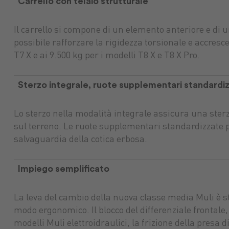
Carrello con telaio strutturale
Il carrello si compone di un elemento anteriore e di u
possibile rafforzare la rigidezza torsionale e accresc
T7 X e ai 9.500 kg per i modelli T8 X e T8 X Pro.
Sterzo integrale, ruote supplementari standardi
Lo sterzo nella modalità integrale assicura una sterza
sul terreno. Le ruote supplementari standardizzate p
salvaguardia della cotica erbosa.
Impiego semplificato
La leva del cambio della nuova classe media Muli è st
modo ergonomico. Il blocco del differenziale frontal
Mercato mac
modelli Muli elettroidraulici, la frizione della presa 
Mangimi
Macchine nuove
tuttoGIARDINO
Protezione p
agricole
Assicurazioni