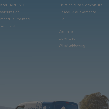
uttoGIARDINO
Frutticoltura e viticoltura
ssicurazioni
Pascoli e allevamento
rodotti alimentari
Bio
ombustibili
Carriera
Download
Whistleblowing