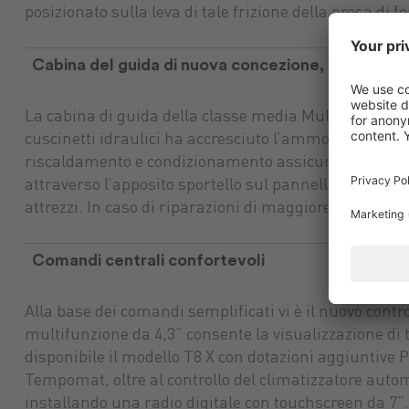
posizionato sulla leva di tale frizione della presa di fo
Cabina del guida di nuova concezione, facile ma
La cabina di guida della classe media Muli è stata ri
cuscinetti idraulici ha accresciuto l’ammortizzazion
riscaldamento e condizionamento assicura una temper
attraverso l’apposito sportello sul pannello frontale, è 
attrezzi. In caso di riparazioni di maggiore entità è 
Comandi centrali confortevoli
Alla base dei comandi semplificati vi è il nuovo cont
multifunzione da 4,3” consente la visualizzazione di 
disponibile il modello T8 X con dotazioni aggiuntive P
Tempomat, oltre al controllo del climatizzatore autom
installando una radio digitale con touchscreen da 7”.