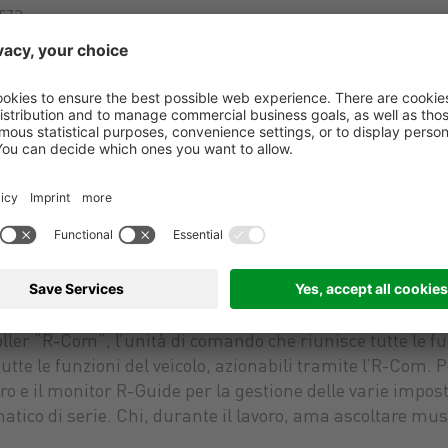
rza.
nutenzione
progettata, garantendo ora più spazio e un’eccellente vis
e, dando così vita a una postazione di lavoro ergonomica
atura piacevole nell’abitacolo. Non è stata tralasciata
possibile provvedere al controllo, all’aggiunta o alla sostit
sufficiente smontare la cabina.
roller “R-Com”, l’unità di comando che riunisce tutte le f
tutte le funzioni del veicolo, azionabili tramite l’R-Com
ro e il monitor R-Guide per la gestione delle varie impos
atico di serie. Chi, durante il lavoro, ama ascoltare mus