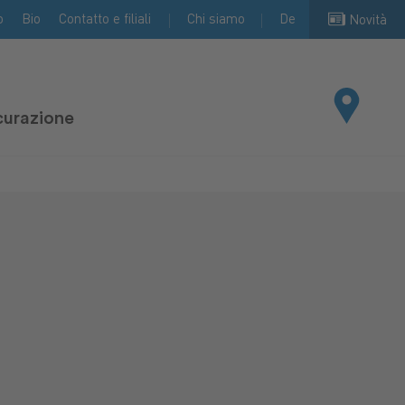
o
Bio
Contatto e filiali
Chi siamo
De
Novità
curazione