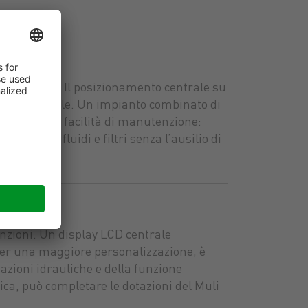
uale a 360°. Il posizionamento centrale su
 e confortevole. Un impianto combinato di
 neppure la facilità di manutenzione:
uzione di fluidi e filtri senza l’ausilio di
unzioni. Un display LCD centrale
. Per una maggiore personalizzazione, è
tazioni idrauliche e della funzione
ica, può completare le dotazioni del Muli