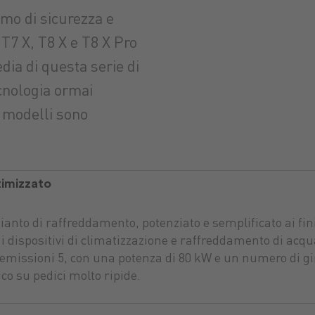
imo di sicurezza e
 T7 X, T8 X e T8 X Pro
dia di questa serie di
cnologia ormai
i modelli sono
timizzato
mpianto di raffreddamento, potenziato e semplificato ai f
i dispositivi di climatizzazione e raffreddamento di acqu
 emissioni 5, con una potenza di 80 kW e un numero di gi
co su pedici molto ripide.