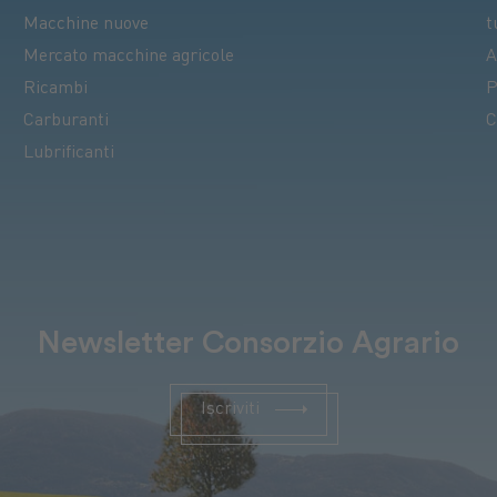
Macchine nuove
t
Mercato macchine agricole
A
Ricambi
P
Carburanti
C
Lubrificanti
Newsletter Consorzio Agrario
Iscriviti