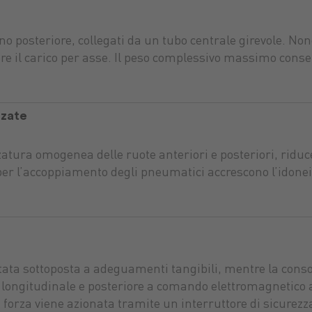
no posteriore, collegati da un tubo centrale girevole. Non
ere il carico per asse. Il peso complessivo massimo consent
zzate
tura omogenea delle ruote anteriori e posteriori, riducend
er l’accoppiamento degli pneumatici accrescono l’idoneit
ata sottoposta a adeguamenti tangibili, mentre la consoll
e, longitudinale e posteriore a comando elettromagnetico
chine
di forza viene azionata tramite un interruttore di sicurez
iante
Concimi
Ricambi
Prodotti alimentari
Impia
Carb
Combu