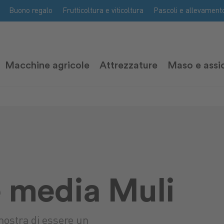
Buono regalo
Frutticoltura e viticoltura
Pascoli e allevament
Macchine agricole
Attrezzature
Maso e assi
e media Muli
mostra di essere un