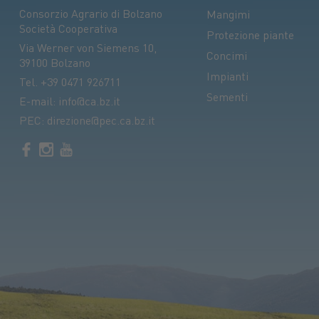
Consorzio Agrario di Bolzano
Mangimi
Società Cooperativa
Protezione piante
Via Werner von Siemens 10,
Concimi
39100 Bolzano
Impianti
Tel.
+39 0471 926711
Sementi
E-mail:
info@ca.bz.it
PEC:
direzione@pec.ca.bz.it