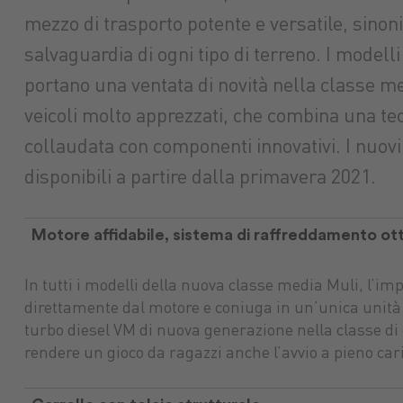
mezzo di trasporto potente e versatile, sinon
salvaguardia di ogni tipo di terreno. I modelli
portano una ventata di novità nella classe me
veicoli molto apprezzati, che combina una te
collaudata con componenti innovativi. I nuov
disponibili a partire dalla primavera 2021.
Motore affidabile, sistema di raffreddamento ot
In tutti i modelli della nuova classe media Muli, l’i
direttamente dal motore e coniuga in un’unica unità 
turbo diesel VM di nuova generazione nella classe di
rendere un gioco da ragazzi anche l’avvio a pieno cari