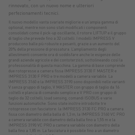
rinnovato, con un nuovo nome e ulteriori
Macchine
Protezione
macchine
perfezionamenti tecnici.
Mangimi
nuove
piante
agricole
Concimi
Ricambi
Impianti
Carburanti
Sementi
Lubrifica
Prodotti
Il nuovo modello vanta svariate migliorie e un’ampia gamma di
tuttoGIARDINO
Assicurazioni
alimentari
Combustibili
optional, mentre non sono stati modificati i componenti
consolidati come il pick-up oscillante, il rotore LIFTUP e il gruppo
di taglio che prevede fino a 32 coltelli. I modelli IMPRESS V
producono balle più robuste e pesanti, grazie a un aumento del
20% della pressione di pressatura. L’ampliamento degli
allestimenti consente ora di soddisfare anche le esigenze delle
grandi aziende agricole e dei contoterzisti, sottolineando così la
professionalità di questa macchina. La gamma di base comprende
due rotopresse a camera fissa IMPRESS 3130 F MASTER e
IMPRESS 3130 F PRO e tre modelli a camera variabile. La
IMPRESS 3160 e la IMPRESS 3190 sono disponibili nelle varianti
V senza gruppo di taglio, V MASTER con gruppo di taglio da 16
coltelli e plancia di comando semplice e V PRO con gruppo di
taglio da 32 coltelli, load sensing, comandi ISOBUS e varie
funzioni automatiche. Sono state inoltre introdotte tre
rotopresse con fasciatore: la IMPRESS 3130 FC PRO a camera
fissa con diametro della balla di 1,3 m, la IMPRESS 3160 VC PRO
a camera variabile con diametro della balla fino a 1,55 m e la
IMPRESS 3190 VC PRO a camera variabile con diametro della
balla fino a 1,85 m. La fasciatura è possibile fino a un diametro