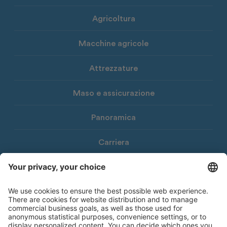
Agricoltura
Macchine agricole
Attrezzature
Maso e assicurazione
Panoramica
Carriera
Download
Newsletter Consorzio Agrario
© 2026 Consorzio Agrario di Bolzano Società Cooperativa
Note legali