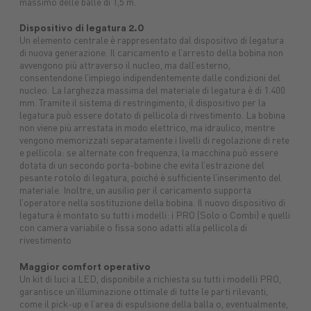
massimo delle balle di 1,5 m.
Dispositivo di legatura 2.0
Un elemento centrale è rappresentato dal dispositivo di legatura
di nuova generazione. Il caricamento e l’arresto della bobina non
avvengono più attraverso il nucleo, ma dall’esterno,
consentendone l’impiego indipendentemente dalle condizioni del
nucleo. La larghezza massima del materiale di legatura è di 1.400
mm. Tramite il sistema di restringimento, il dispositivo per la
legatura può essere dotato di pellicola di rivestimento. La bobina
non viene più arrestata in modo elettrico, ma idraulico, mentre
vengono memorizzati separatamente i livelli di regolazione di rete
e pellicola: se alternate con frequenza, la macchina può essere
dotata di un secondo porta-bobine che evita l’estrazione del
pesante rotolo di legatura, poiché è sufficiente l’inserimento del
materiale. Inoltre, un ausilio per il caricamento supporta
l’operatore nella sostituzione della bobina. Il nuovo dispositivo di
legatura è montato su tutti i modelli: i PRO (Solo o Combi) e quelli
con camera variabile o fissa sono adatti alla pellicola di
rivestimento
Maggior comfort operativo
Un kit di luci a LED, disponibile a richiesta su tutti i modelli PRO,
garantisce un’illuminazione ottimale di tutte le parti rilevanti,
come il pick-up e l’area di espulsione della balla o, eventualmente,