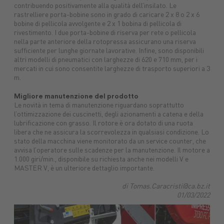
contribuendo positivamente alla qualità dell’insilato. Le
rastrelliere porta-bobine sono in grado di caricare 2 x 8 o 2 x 6
bobine di pellicola avvolgente e 2 x 1 bobina di pellicola di
rivestimento. I due porta-bobine di riserva per rete o pellicola
nella parte anteriore della rotopressa assicurano una riserva
sufficiente per lunghe giornate lavorative. Infine, sono disponibili
altri modelli di pneumatici con larghezze di 620 e 710 mm, per i
mercati in cui sono consentite larghezze di trasporto superiori a 3
m.
Migliore manutenzione del prodotto
Le novità in tema di manutenzione riguardano soprattutto
l’ottimizzazione dei cuscinetti, degli azionamenti a catena e della
lubrificazione con grasso. Il rotore è ora dotato di una ruota
libera che ne assicura la scorrevolezza in qualsiasi condizione. Lo
stato della macchina viene monitorato da un service counter, che
avvisa l’operatore sulle scadenze per la manutenzione. Il motore a
1.000 giri/min., disponibile su richiesta anche nei modelli V e
MASTER V, è un ulteriore dettaglio importante.
di Tomas.Caracristi@ca.bz.it
01/03/2022