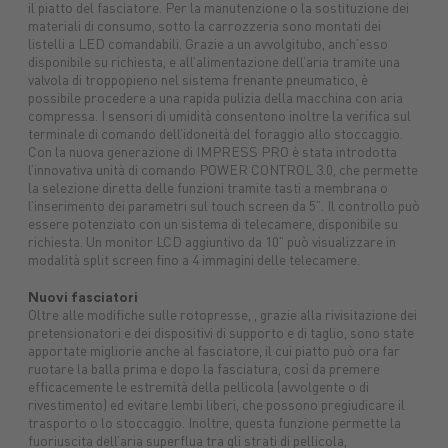
il piatto del fasciatore. Per la manutenzione o la sostituzione dei
materiali di consumo, sotto la carrozzeria sono montati dei
listelli a LED comandabili. Grazie a un avvolgitubo, anch’esso
disponibile su richiesta, e all’alimentazione dell’aria tramite una
valvola di troppopieno nel sistema frenante pneumatico, è
possibile procedere a una rapida pulizia della macchina con aria
compressa. I sensori di umidità consentono inoltre la verifica sul
terminale di comando dell’idoneità del foraggio allo stoccaggio.
Con la nuova generazione di IMPRESS PRO è stata introdotta
l’innovativa unità di comando POWER CONTROL 3.0, che permette
la selezione diretta delle funzioni tramite tasti a membrana o
l’inserimento dei parametri sul touch screen da 5”. Il controllo può
essere potenziato con un sistema di telecamere, disponibile su
richiesta. Un monitor LCD aggiuntivo da 10” può visualizzare in
modalità split screen fino a 4 immagini delle telecamere.
Nuovi fasciatori
Oltre alle modifiche sulle rotopresse, , grazie alla rivisitazione dei
pretensionatori e dei dispositivi di supporto e di taglio, sono state
apportate migliorie anche al fasciatore, il cui piatto può ora far
ruotare la balla prima e dopo la fasciatura, così da premere
efficacemente le estremità della pellicola (avvolgente o di
rivestimento) ed evitare lembi liberi, che possono pregiudicare il
trasporto o lo stoccaggio. Inoltre, questa funzione permette la
fuoriuscita dell’aria superflua tra gli strati di pellicola,