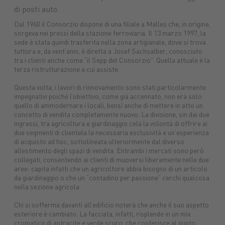
di posti auto.
Macchine
Protezione
macchine
Mangimi
nuove
piante
agricole
Concimi
Ricambi
Impianti
Carburanti
Sementi
Lubrifica
Dal 1960 il Consorzio dispone di una filiale a Malles che, in origine,
Prodotti
sorgeva nei pressi della stazione ferroviaria. Il 13 marzo 1997, la
tuttoGIARDINO
Assicurazioni
alimentari
Combustibili
sede è stata quindi trasferita nella zona artigianale, dove si trova
tuttora e, da vent’anni, è diretta a Josef Sachsalber, conosciuto
tra i clienti anche come “il Sepp del Consorzio”. Quella attuale è la
terza ristrutturazione a cui assiste.
Questa volta, i lavori di rinnovamento sono stati particolarmente
impegnativi poiché l’obiettivo, come già accennato, non era solo
quello di ammodernare i locali, bensì anche di mettere in atto un
concetto di vendita completamente nuovo. La divisione, sin dai due
ingressi, tra agricoltura e giardinaggio cela la volontà di offrire ai
due segmenti di clientela la necessaria esclusività e un’esperienza
di acquisto ad hoc, sottolineata ulteriormente dal diverso
allestimento degli spazi di vendita. Entrambi i mercati sono però
collegati, consentendo ai clienti di muoversi liberamente nelle due
aree: capita infatti che un agricoltore abbia bisogno di un articolo
da giardinaggio o che un “contadino per passione” cerchi qualcosa
nella sezione agricola.
Chi si sofferma davanti all’edificio noterà che anche il suo aspetto
esteriore è cambiato. La facciata, infatti, risplende in un mix
cromatico di antracite e verde scuro, che conferisce al punto