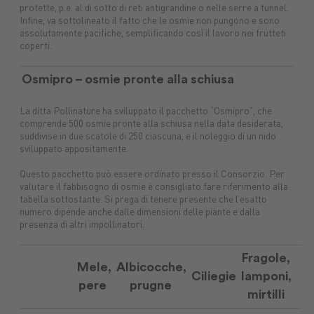
protette, p.e. al di sotto di reti antigrandine o nelle serre a tunnel.
Infine, va sottolineato il fatto che le osmie non pungono e sono
assolutamente pacifiche, semplificando così il lavoro nei frutteti
coperti.
Osmipro – osmie pronte alla schiusa
La ditta Pollinature ha sviluppato il pacchetto “Osmipro”, che
comprende 500 osmie pronte alla schiusa nella data desiderata,
suddivise in due scatole di 250 ciascuna, e il noleggio di un nido
sviluppato appositamente.
Questo pacchetto può essere ordinato presso il Consorzio. Per
valutare il fabbisogno di osmie è consigliato fare riferimento alla
tabella sottostante. Si prega di tenere presente che l’esatto
numero dipende anche dalle dimensioni delle piante e dalla
presenza di altri impollinatori.
Fragole,
Mele,
Albicocche,
Ciliegie
lamponi,
pere
prugne
mirtilli