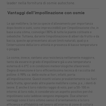
leader nella fornitura di osmie autoctone.
Macchine
Protezione
macchine
Mangimi
nuove
piante
agricole
Concimi
Ricambi
Impianti
Carburanti
Sementi
Lubrifica
Vantaggi dell’impollinazione con osmie
Prodotti
tuttoGIARDINO
Assicurazioni
alimentari
Combustibili
Le api mellifere, la terza specie d’allevamento per importanza
dopo bovini e suini, sono imprescindibili per l’impollinazione che, in
base a una stima, coinvolge l’80% di tutte le piante coltivate e
selvatiche. Tuttavia, durante l’impollinazione di alberi da frutto e da
bacca, queste api presentano alcuni limiti naturali, quali p.e.
l’interruzione della loro attività in presenza di basse temperature
o pioggia.
Le osmie, invece, vantano una resistenza nettamente maggiore,
tanto da essere in grado d’impollinare già a una temperatura
esterna di 4 6°C o in condizioni meteorologiche sfavorevoli.
Degna di menzione è loro efficientissima tecnica di raccolta del
polline: il 98% ca. delle visite ai fiori, infatti, porta
all’impollinazione. Questi insetti volano prevalentemente sui fiori
della frutta, ignorando altre piante mellifere come, p.e., i denti di
leone. E anche il loro ridotto raggio di volo, pari a 50-100 m
intorno al loro nido, è considerato un aspetto positivo perché
impollinano solo laddove vengono impiegate. Due ulteriori
vantaggi sono il loro ottimo senso d’orientamento e la loro
efficienza e affidabilità nel lavoro all’interno di zone di coltura