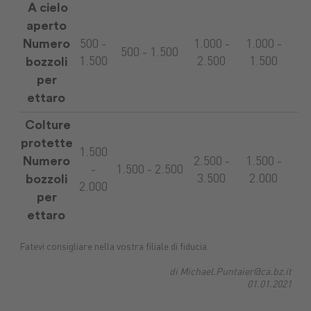
A cielo
aperto
Numero
500 -
1.000 -
1.000 -
500 - 1.500
bozzoli
1.500
2.500
1.500
per
ettaro
Colture
protette
1.500
Numero
2.500 -
1.500 -
-
1.500 - 2.500
bozzoli
3.500
2.000
2.000
per
ettaro
Fatevi consigliare nella vostra filiale di fiducia.
di Michael.Puntaier@ca.bz.it
01.01.2021