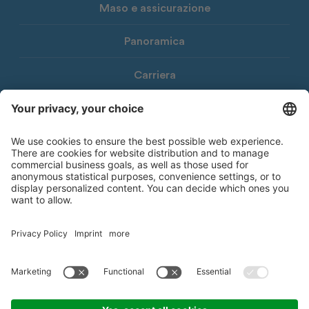
Maso e assicurazione
Panoramica
Carriera
Download
Newsletter Consorzio Agrario
© 2026 Consorzio Agrario di Bolzano Società Cooperativa
Note legali
Privacy Policy
Dichiarazione di accessibilità
Whistleblowing
Informativa
Impostazioni cookie