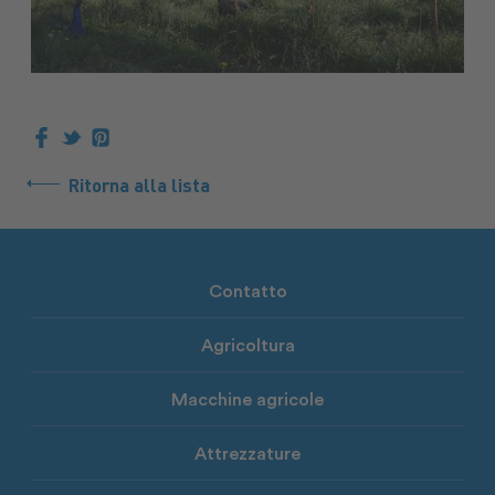
Ritorna alla lista
Contatto
Agricoltura
Macchine agricole
Attrezzature