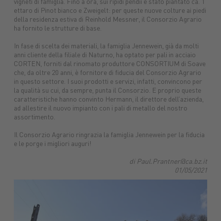
vigneti di famiglia. Fino a ora, sui ripidi pendii è stato piantato ca. 1
Macchine
Protezione
macchine
ettaro di Pinot bianco e Zweigelt: per queste nuove colture ai piedi
della residenza estiva di Reinhold Messner, il Consorzio Agrario
Mangimi
nuove
piante
agricole
Concimi
Ricambi
Impianti
Carburanti
Sementi
Lubrifica
Prodotti
ha fornito le strutture di base.
tuttoGIARDINO
Assicurazioni
alimentari
Combustibili
In fase di scelta dei materiali, la famiglia Jennewein, già da molti
anni cliente della filiale di Naturno, ha optato per pali in acciaio
CORTEN, forniti dal rinomato produttore CONSORTIUM di Soave
che, da oltre 20 anni, è fornitore di fiducia del Consorzio Agrario
in questo settore. I suoi prodotti e servizi, infatti, convincono per
la qualità su cui, da sempre, punta il Consorzio. E proprio queste
caratteristiche hanno convinto Hermann, il direttore dell’azienda,
ad allestire il nuovo impianto con i pali di metallo del nostro
assortimento.
Il Consorzio Agrario ringrazia la famiglia Jennewein per la fiducia
e le porge i migliori auguri!
di Paul.Prantner@ca.bz.it
01/05/2021