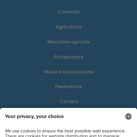
Contatto
Agricoltura
Macchine agricole
Attrezzature
Maso e assicurazione
Panoramica
Carriera
Download
Newsletter Consorzio Agrario