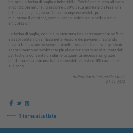
limitata, la farina di paglia è imbattibile. Poiché una mucca allevata
Macchine
Protezione
macchine
in condizioni naturali trascorre il 60% della giornata distesa, una
lettiera o un giaciglio soffici sono imprescindibili, poiché
Mangimi
nuove
piante
agricole
Concimi
Ricambi
Impianti
Carburanti
Sementi
Lubrifica
Prodotti
migliorano il comfort, scongiurando lesioni della pelle e delle
tuttoGIARDINO
Assicurazioni
alimentari
Combustibili
articolazioni.
La farina di paglia, con la sua struttura fine estremamente soffice
e assorbente, non si fissa nelle fessure dei pavimenti, evitando
così la formazione di sedimenti nella fossa dei liquami. Il grado di
assorbimento notevolmente più elevato rispetto ad altri materiali
per lettiera consente di ridurre la quantità necessaria: grazie
all’ottima resa, con una balla è possibile allestire 100 rastrelliere
al giorno.
di Reinhard.Leitner@ca.bz.it
01.11.2020
Ritorna alla lista