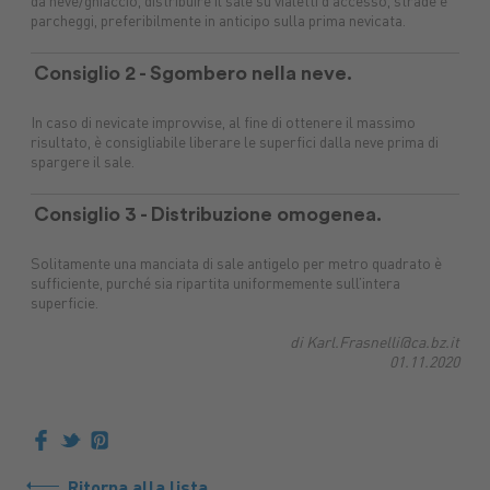
da neve/ghiaccio, distribuire il sale su vialetti d’accesso, strade e
parcheggi, preferibilmente in anticipo sulla prima nevicata.
Consiglio 2 - Sgombero nella neve.
In caso di nevicate improvvise, al fine di ottenere il massimo
risultato, è consigliabile liberare le superfici dalla neve prima di
spargere il sale.
Consiglio 3 - Distribuzione omogenea.
Solitamente una manciata di sale antigelo per metro quadrato è
sufficiente, purché sia ripartita uniformemente sull’intera
superficie.
di Karl.Frasnelli@ca.bz.it
01.11.2020
Ritorna alla lista