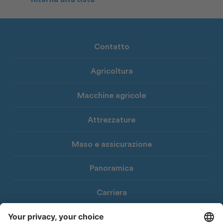
Contatto
Agricoltura
Macchine agricole
Attrezzature
Maso e assicurazione
Panoramica
Carriera
Download