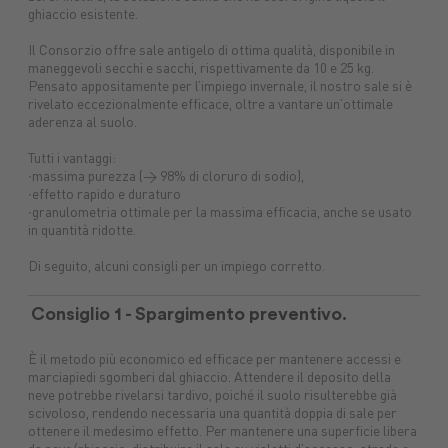
ghiaccio esistente.
Macchine
Protezione
macchine
Mangimi
nuove
piante
agricole
Concimi
Ricambi
Impianti
Carburanti
Sementi
Lubrifica
Il Consorzio offre sale antigelo di ottima qualità, disponibile in
Prodotti
maneggevoli secchi e sacchi, rispettivamente da 10 e 25 kg.
tuttoGIARDINO
Assicurazioni
alimentari
Combustibili
Pensato appositamente per l’impiego invernale, il nostro sale si è
rivelato eccezionalmente efficace, oltre a vantare un’ottimale
aderenza al suolo.
Tutti i vantaggi:
∙massima purezza (> 98% di cloruro di sodio),
∙effetto rapido e duraturo
∙granulometria ottimale per la massima efficacia, anche se usato
in quantità ridotte.
Di seguito, alcuni consigli per un impiego corretto.
Consiglio 1 - Spargimento preventivo.
È il metodo più economico ed efficace per mantenere accessi e
marciapiedi sgomberi dal ghiaccio. Attendere il deposito della
neve potrebbe rivelarsi tardivo, poiché il suolo risulterebbe già
scivoloso, rendendo necessaria una quantità doppia di sale per
ottenere il medesimo effetto. Per mantenere una superficie libera