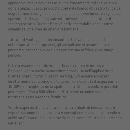
approccio innovativo, basato su tre fondamenti: colore, gusto e
Macchine
Protezione
macchine
consistenza. Questo prodotto coprente bianco-bluastro funge da
Mangimi
nuove
piante
agricole
Concimi
Ricambi
Impianti
Carburanti
Sementi
Lubrifica
segnale visivo per gli animali, ma anche da avvertimento in grado di
Prodotti
spaventarli. Il sapore sgradevole, invece, li induce a evitare il
tuttoGIARDINO
Assicurazioni
alimentari
Combustibili
tronco trattato. Quest’effetto è rafforzato dalla consistenza
granulosa, che crea un’ulteriore barriera.
Tuttavia, il vantaggio determinante di Cervacol è la sua efficacia
nel tempo. Anche dopo anni, gli animali non si assuefanno al
prodotto, rendendolo così una protezione affidabile nel lungo
periodo.
Oltre a essere una soluzione efficace contro le morsicature,
Cervacol vanta anche la massima flessibilità nell’applicazione.
Confezionato in pratici sacchi da 5 kg, può essere applicato
direttamente sul tronco o diluito con una quantità d’acqua pari al
15-30% per migliorarne la spalmabilità. Così facendo, è possibile
proteggere fino a 500 alberi da frutto con un unico sacco, senza
ricorrere a una seconda fornitura.
Volete saperne di più? Visitate la vostra filiale di fiducia! I nostri
esperti saranno lieti di aiutarvi e consigliarvi in caso di domande o
dubbi su Cervacol e sulla protezione dei vostri frutteti dall’attacco
delle lepri.