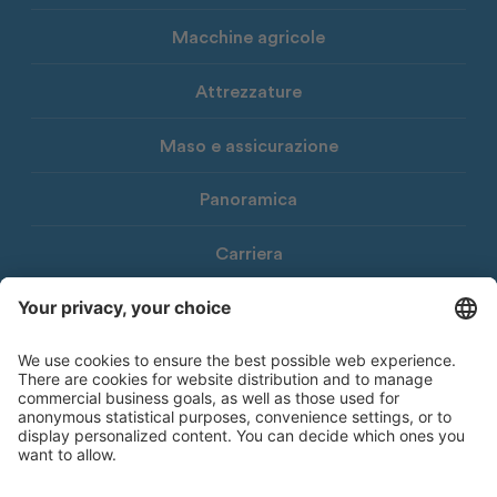
Macchine agricole
Attrezzature
Maso e assicurazione
Panoramica
Carriera
Download
Newsletter Consorzio Agrario
© 2026 Consorzio Agrario di Bolzano Società Cooperativa
Note legali
Privacy Policy