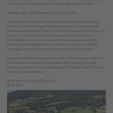
su cui può essere impiegata una tecnologia vicino al suolo.
Macchine
Protezione
macchine
Mangimi
nuove
piante
agricole
Concimi
Ricambi
Impianti
Carburanti
Sementi
Lubrifica
Vantaggi dello spandiliquame ad alta precisione
Prodotti
tuttoGIARDINO
Assicurazioni
alimentari
Combustibili
Entrando in contatto con l’aria, il liquame produce ammoniaca,
perdendo così il prezioso fertilizzante azotato. L’impiego dello
spandiliquame Vakutec riduce la superficie bagnata sul terreno, al
punto che solo una parte dell’ammoniaca evapora nell’aria,
restituendola così al ciclo dei nutrienti e al suolo e riducendo
notevolmente l’inquinamento olfattivo. Un ulteriore notevole
vantaggio è la produzione di un mangime molto più salubre.
Se questo articolo ha suscitato il vostro interesse, per ulteriori
informazioni contattate il consulente Macchine agricole del
Consorzio. Sarà lieto di assistervi anche il nostro team di tecnici
presso la sede centrale.
di Christian.Scartezzini@ca.bz.it
25.01.2024